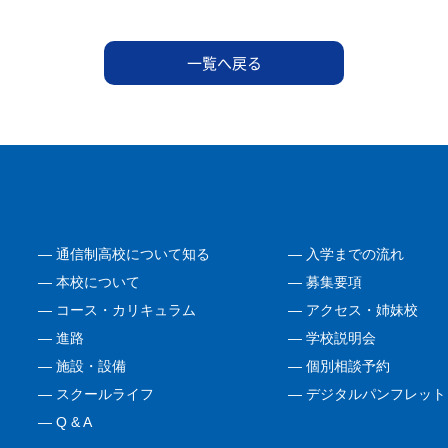
一覧へ戻る
―
通信制高校について知る
―
入学までの流れ
―
本校について
―
募集要項
―
コース・カリキュラム
―
アクセス・姉妹校
―
進路
―
学校説明会
―
施設・設備
―
個別相談予約
―
スクールライフ
―
デジタルパンフレット
―
Q & A